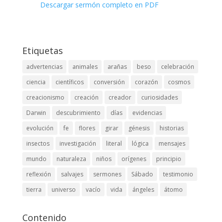
Descargar sermón completo en PDF
Etiquetas
advertencias
animales
arañas
beso
celebración
ciencia
científicos
conversión
corazón
cosmos
creacionismo
creación
creador
curiosidades
Darwin
descubrimiento
días
evidencias
evolución
fe
flores
girar
génesis
historias
insectos
investigación
literal
lógica
mensajes
mundo
naturaleza
niños
orígenes
principio
reflexión
salvajes
sermones
Sábado
testimonio
tierra
universo
vacío
vida
ángeles
átomo
Contenido