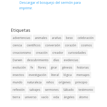
Descargar el bosquejo del sermón para
imprimir.
Etiquetas
advertencias
animales
arañas
beso
celebración
ciencia
científicos
conversión
corazón
cosmos
creacionismo
creación
creador
curiosidades
Darwin
descubrimiento
días
evidencias
evolución
fe
flores
girar
génesis
historias
insectos
investigación
literal
lógica
mensajes
mundo
naturaleza
niños
orígenes
principio
reflexión
salvajes
sermones
Sábado
testimonio
tierra
universo
vacío
vida
ángeles
átomo