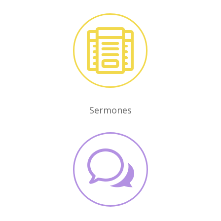

Sermones
w