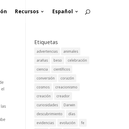
ión
Recursos
Español
Etiquetas
advertencias
animales
arañas
beso
celebración
ciencia
científicos
conversión
corazón
de
cosmos
creacionismo
 el
creación
creador
curiosidades
Darwin
 las
descubrimiento
días
ibe
evidencias
evolución
fe