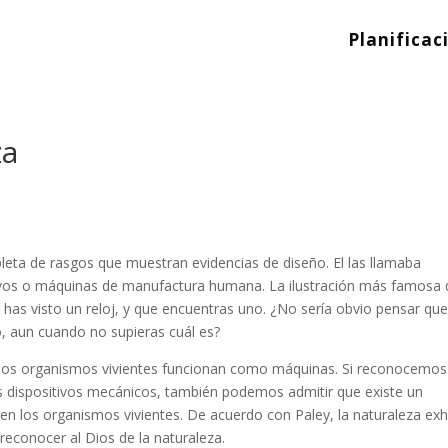
Planificac
za
pleta de rasgos que muestran evidencias de diseño. El las llamaba
tivos o máquinas de manufactura humana. La ilustración más famosa 
 has visto un reloj, y que encuentras uno. ¿No sería obvio pensar que
o, aun cuando no supieras cuál es?
los organismos vivientes funcionan como máquinas. Si reconocemos
 dispositivos mecánicos, también podemos admitir que existe un
n los organismos vivientes. De acuerdo con Paley, la naturaleza exh
 reconocer al Dios de la naturaleza.