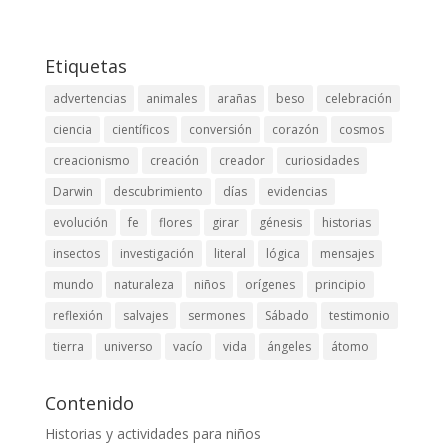
Etiquetas
advertencias
animales
arañas
beso
celebración
ciencia
científicos
conversión
corazón
cosmos
creacionismo
creación
creador
curiosidades
Darwin
descubrimiento
días
evidencias
evolución
fe
flores
girar
génesis
historias
insectos
investigación
literal
lógica
mensajes
mundo
naturaleza
niños
orígenes
principio
reflexión
salvajes
sermones
Sábado
testimonio
tierra
universo
vacío
vida
ángeles
átomo
Contenido
Historias y actividades para niños