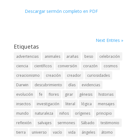
Descargar sermón completo en PDF
Next Entries »
Etiquetas
advertencias
animales
arañas
beso
celebración
ciencia
científicos
conversión
corazón
cosmos
creacionismo
creación
creador
curiosidades
Darwin
descubrimiento
días
evidencias
evolución
fe
flores
girar
génesis
historias
insectos
investigación
literal
lógica
mensajes
mundo
naturaleza
niños
orígenes
principio
reflexión
salvajes
sermones
Sábado
testimonio
tierra
universo
vacío
vida
ángeles
átomo